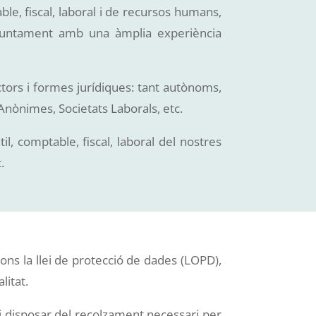
le, fiscal, laboral i de recursos humans,
at juntament amb una àmplia experiència
tors i formes jurídiques: tant autònoms,
Anònimes, Societats Laborals, etc.
l, comptable, fiscal, laboral del nostres
.
gons la llei de protecció de dades (LOPD),
litat.
 i disposar del recolzament necessari per