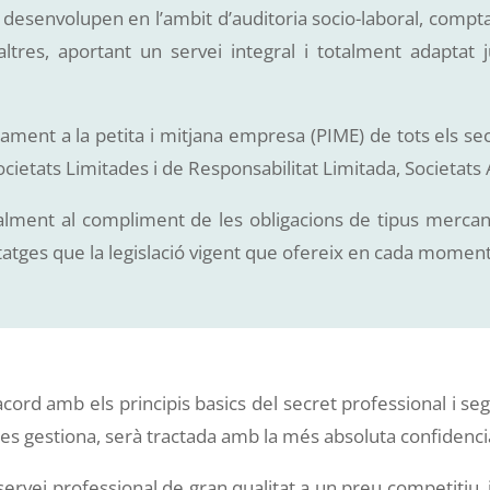
desenvolupen en l’ambit d’auditoria socio-laboral, comptab
 d’altres, aportant un servei integral i totalment adapt
ment a la petita i mitjana empresa (PIME) de tots els sec
cietats Limitades i de Responsabilitat Limitada, Societats 
alment al compliment de les obligacions de tipus mercanti
ntatges que la legislació vigent que ofereix en cada moment
’acord amb els principis basics del secret professional i se
es gestiona, serà tractada amb la més absoluta confidencia
servei professional de gran qualitat a un preu competitiu,