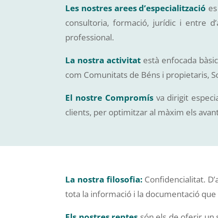
Les nostres arees d’especialització
es 
consultoria, formació, jurídic i entre
professional.
La nostra activitat
està enfocada bàsica
com Comunitats de Béns i propietaris, So
El nostre Compromís
va dirigit especi
clients, per optimitzar al màxim els ava
La nostra filosofia:
Confidencialitat. D
tota la informació i la documentació que 
Els nostres reptes
són els de oferir un 